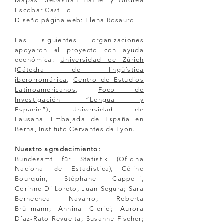
Mapas: Sebastian Hafner y Andrea
Escobar Castillo
Diseño página web: Elena Rosauro
Las siguientes organizaciones
apoyaron el proyecto con ayuda
económica:
Universidad de Zúrich
(
Cátedra de lingüística
iberorrománica
,
Centro de Estudios
Latinoamericanos
,
Foco de
Investigación “Lengua y
Espacio”
),
Universidad de
Lausana
,
Embajada de España en
Berna
,
Instituto Cervantes de Lyon
.
Nuestro agradecimiento
:
Bundesamt für Statistik (Oficina
Nacional de Estadística), Céline
Bourquin, Stéphane Cappelli,
Corinne Di Loreto, Juan Segura; Sara
Bernechea Navarro; Roberta
Brüllmann; Annina Clerici; Aurora
Díaz-Rato Revuelta; Susanne Fischer;