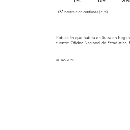
0%
10%
20
///
Intervalo de confianza
(95 %)
Población que habita en Suiza en hogares
fuente: Oficina Nacional de Estadística,
© BAS 2022