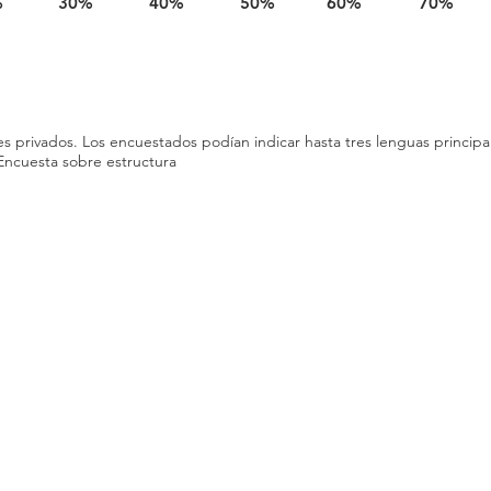
%
30%
40%
50%
60%
70%
 privados. Los encuestados podían indicar hasta tres lenguas principale
 Encuesta sobre estructura